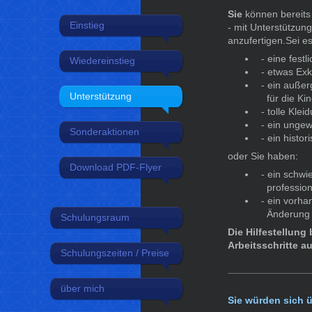
Sie
können bereits
Einstieg
- mit Unterstützun
anzufertigen.Sei es
- eine fest
Wiedereinstieg
- etwas Exkl
- ein außer
Unterstützung
für die Kin
- tolle Kleid
- ein ungew
Sonderaktionen
- ein histor
oder Sie haben:
Download PDF-Flyer
- ein schwie
professione
- ein vorhan
Änderung
Schulungsraum
Die Hilfestellung
Arbeitsschritte a
Schulungszeiten / Preise
über mich
Sie würden sich ü