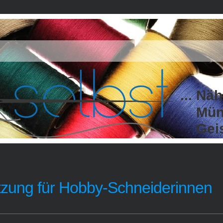
... Nä
Münst
Geistv
tzung für Hobby-Schneiderinnen