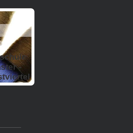
hschule
er -
iertel